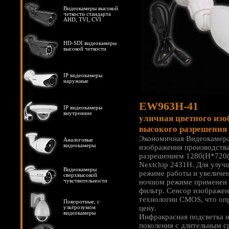
Видеокамеры высокой
четкости стандарта
AHD, TVI, CVI
HD-SDI видеокамеры
высокой четкости
IP видеокамеры
наружные
EW963H-41
IP видеокамеры
внутренние
уличная цветного из
высокого разрешения
Экономичная Видеокамера
Аналоговые
видеокамеры
изображения производств
разрешением 1280(H*720(
Nextchip 2431H. Для улуч
Видеокамеры
режиме работы и увеличен
сверхвысокой
чувствительности
ночном режиме применен
фильтр. Сенсор изображен
технологии CMOS, что оп
Поворотные, с
цену.
ультрозумом
видеокамеры
Инфракрасная подсветка н
поколения с длительным 