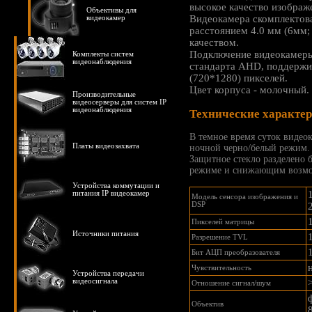
высокое качество изображ
Объективы для
Видеокамера скомплектов
видеокамер
расстоянием 4.0 мм (6мм;
качеством.
Подключение видеокамеры
Комплекты систем
видеонаблюдения
стандарта AHD, поддерж
(720*1280) пикселей.
Цвет корпуса - молочный.
Производительные
видеосерверы для систем IP
видеонаблюдения
Технические характе
В темное время суток видео
Платы видеозахвата
ночной черно/белый режим
Защитное стекло разделено
режиме и снижающим возмо
Устройства коммутации и
питания IP видеокамер
Модель сенсора изображения и
DSP
Пикселей матрицы
Источники питания
Разрешение TVL
1
Бит АЦП преобразователя
Чувствительность
Устройства передачи
видеосигнала
Отношение сигнал/шум
Объектив