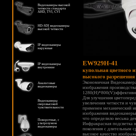
Видеокамеры высокой
четкости стандарта
AHD, TVI, CVI
HD-SDI видеокамеры
высокой четкости
IP видеокамеры
наружные
EW929H-41
IP видеокамеры
внутренние
купольная цветного 
высокого разрешения
Экономичная Видеокамера
Аналоговые
видеокамеры
изображения производств
1280(H)*800(V)эффективн
Для улучшения цветопере
Видеокамеры
увеличения четкости и чу
сверхвысокой
чувствительности
применен механический и
изображения видеокамеры
что определило весьма д
Поворотные, с
Инфракрасная подсветка н
ультрозумом
видеокамеры
поколения с длительным 
высокое качество изображ