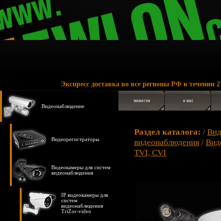
Экспресс доставка во все регионы РФ в течении 2 - 6 дней
новости
о нас
Видеонаблюдение
Раздел каталога:
/
Вид
Видеорегистраторы
видеонаблюдения
/
Вид
TVI, CVI
Видеокамеры для систем
видеонаблюдения
IP видеокамеры для
систем
видеонаблюдения
TriZor-video