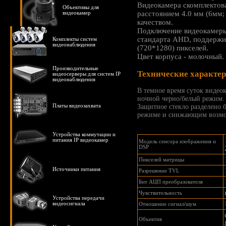
Видеокамера скомплектов
Объективы для
расстоянием 4.0 мм (6мм;
видеокамер
качеством.
Подключение видеокамеры
стандарта AHD, поддерж
Комплекты систем
видеонаблюдения
(720*1280) пикселей.
Цвет корпуса - молочный. 
Производительные
Технические характе
видеосерверы для систем IP
видеонаблюдения
В темное время суток видео
ночной черно/белый режим
Платы видеозахвата
Защитное стекло разделено
режиме и снижающим возмо
Устройства коммутации и
питания IP видеокамер
Модель сенсора изображения и
DSP
Пикселей матрицы
Источники питания
Разрешение TVL
Бит АЦП преобразователя
Чувствительность
Устройства передачи
видеосигнала
Отношение сигнал/шум
Объектив