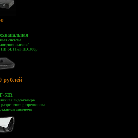
SD
ехканальная
чная система
блюдения высокой
 HD-SDI Full-HD1080p
0 рублей
F-SIR
уличная видеокамера
о разрешения разрешением
 режимом день/ночь