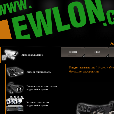
Экспрес
новости
о нас
Видеонаблюдение
Раздел каталога:
/
Видеонабл
большие расстояния
Видеорегистраторы
Видеокамеры для систем
видеонаблюдения
Комплекты систем
видеонаблюдения