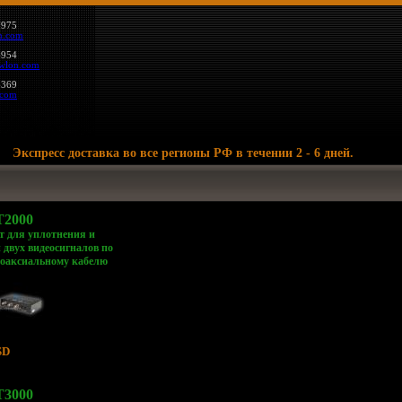
7975
n.com
6954
wlon.com
6369
.com
спресс доставка во все регионы РФ в течении 2 - 6 дней.
2000
т для уплотнения и
 двух видеосигналов по
коаксиальному кабелю
SD
3000