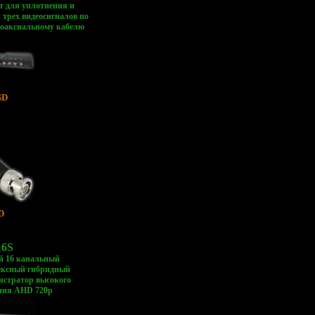
т для уплотнения и
 трех видеосигналов по
коаксиальному кабелю
SD
D
6S
й 16 канальный
ексный гибридный
истратор высокого
ния AHD 720p