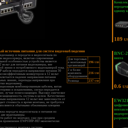
Комплек
передачи
одному 
189
U
й источник питания для систем видеонаблюдения
BNC-2
идеокамер и передачи и видеосигнала по
винта
ли видеосервера, включая современные
Для торговых
льной особенностью устройства является
и монтажных
196
USD
2 вольт для питания видеокамеры, вне
организаций
ой линии и потребляемого видеокамерой тока.
2 и более
P кабеля передается напряжение питания 30
комплекта
216
USD
высокоэффективным конвертером в 12 вольт
оборудования
сключается падение напряжения питания
ьных линиях, перепады напряжения при
Розница
237
USD
етки видеокамер.
0.6
US
адиционным комбинированным кабелем, витая
отерями и искажениями, сигнал передается
вие, лучше помехозащищен. Высокое омическое
зозащищенность системы в целом. Качественно
ным напряжением 12 вольт вне зависимости от
EW321
ает стоимость и время монтажа, не требуется
цифрово
выполняется обычными обжимными клещами
пентапл
жна передача видеосигнала и питания по
видеорег
а две видеокамеры.
разреше
ти работ по монтажу, уже при среднем
ров применение EWP108P-HD экономически
ачественного монтажа системы