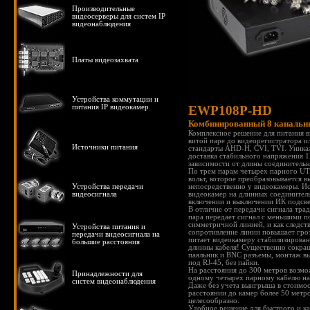
Производительные
видеосерверы для систем IP
видеонаблюдения
Платы видеозахвата
Устройства коммутации и
питания IP видеокамер
EWP108P-HD
Комбинированный 8 канальны
Комплексное решение для питания в
витой паре до видеорегистратора и
Источники питания
стандарты AHD-H, CVI, TVI. Уника
доставка стабильного напряжения 1
зависимости от длины соединительн
По трем парам четырех парного UT
вольт, которое преобразовывается 
Устройства передачи
непосредственно у видеокамеры. И
видеосигнала
видеокамер на длинных соединител
включении и выключении ИК подсв
В отличие от передачи сигнала тр
пара передает сигнал с меньшими п
симметричной линией, и как следст
Устройства питания и
сопротивление линии повышает гро
передачи видеосигнала на
питает видеокамеру стабилизирован
большие расстояния
длинны кабеля! Существенно сокращ
паяльник и BNC разъемы, монтаж 
под RJ-45, без пайки.
На расстояния до 300 метров возмо
Принадлежности для
одному четырех парному кабелю н
систем видеонаблюдения
Даже без учета выигрыша в стоимос
расстоянии до камер более 50 мет
целесообразно.
Удобное решение для быстрого и к