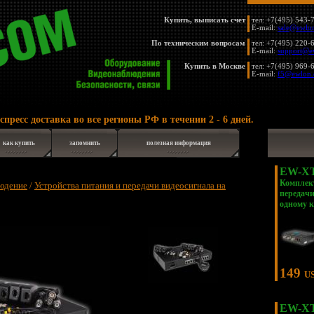
Купить, выписать счет
тел: +7(495) 543-
E-mail:
sale@ewlo
По техническим вопросам
тел: +7(495) 220-
E-mail:
support@e
Купить в Москве
тел: +7(495) 969-
E-mail:
f5@ewlon
с доставка во все регионы РФ в течении 2 - 6 дней.
Эк
как купить
запомнить
полезная информация
EW-XT
Комплек
юдение
/
Устройства питания и передачи видеосигнала на
передачи
одному 
149
U
EW-XT