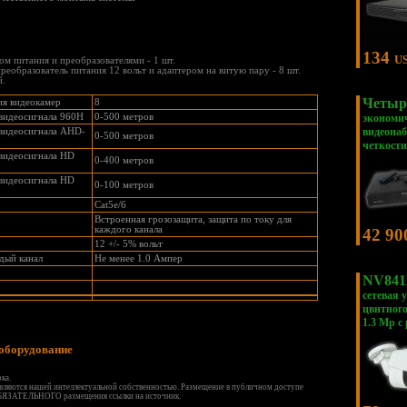
134
U
ком питания и преобразователями - 1 шт.
реобразователь питания 12 вольт и адаптером на витую пару - 8 шт.
й.
Четыр
ия видеокамер
8
 видеосигнала 960H
0-500 метров
экономи
видеона
 видеосигнала AHD-
0-500 метров
четкости
 видеосигнала HD
0-400 метров
 видеосигнала HD
0-100 метров
Cat5e/6
Встроенная грозозащита, защита по току для
каждого канала
42 90
12 +/- 5% вольт
дый канал
Не менее 1.0 Ампер
NV841
сетевая 
цвнтног
1.3 Mp с
оборудование
ка.
являются нашей интеллектуальной собственностью. Размещение в публичном доступе
 ОБЯЗАТЕЛЬНОГО размещения ссылки на источник.