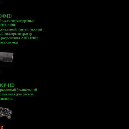
D
204MD
й мультистандартный
/IPC/960H
канальный пентаплексный
ый видеорегистратор
о разрешения AHD 1080p
ов в секунду
D
08P-HD
рованный 8 канальный
 питания для систем
блюдения
SD