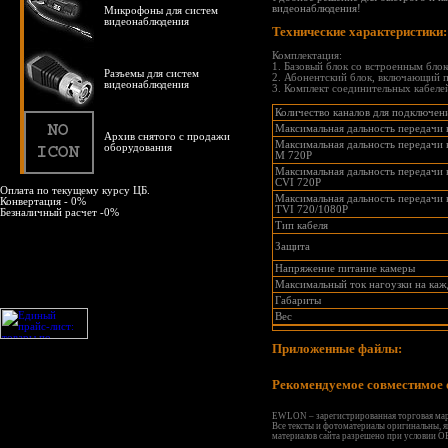
видеонаблюдения!
Микрофоны для систем
видеонаблюдения
Технические характеристики:
Комплектация:
1. Базовый блок со встроенным бло
Разъемы для систем
2. Абонентский блок, включающий п
видеонаблюдения
3. Комплект соединительных кабеле
Количество каналов для подключен
Максимальная дальность передачи
Архив снятого с продажи
Максимальная дальность передачи
оборудования
M 720P
Максимальная дальность передачи
CVI 720P
Оплата по текущему курсу ЦБ.
Максимальная дальность передачи
Конвертация - 0%
TVI 720/1080P
Безналичный расчет -0%
Тип кабеля
Защита
Напряжение питание камеры
Максимальный ток нагоузки на каж
Габариты
Вес
Приложенные файлы:
Рекомендуемое совместимое 
EWLON – зарегистрированная торговая мар
Все тексты и фотоматериалы оригинальны, 
материалов сайта разрешено при условии