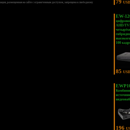
79
US
ция, размещенная на сайте с ограниченным доступом, запрещена к свободному
EW-1
цифрово
AHD/TVI
четырёх
гибридн
высоког
100 кадр
85
US
EWP1
Комбини
источник
видеона
196
U